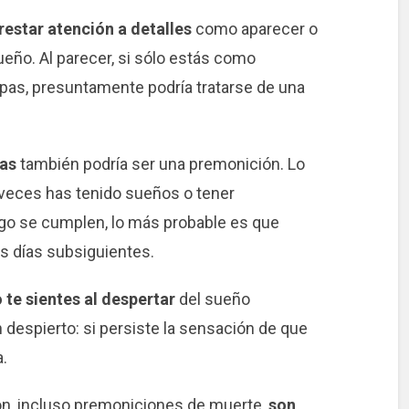
restar atención a detalles
como aparecer o
ueño. Al parecer, si sólo estás como
pas, presuntamente podría tratarse de una
ias
también podría ser una premonición. Lo
s veces has tenido sueños o tener
go se cumplen, lo más probable es que
os días subsiguientes.
te sientes al despertar
del sueño
 despierto: si persiste la sensación de que
a.
ón, incluso premoniciones de muerte,
son