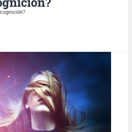
ognición?
ecognición?