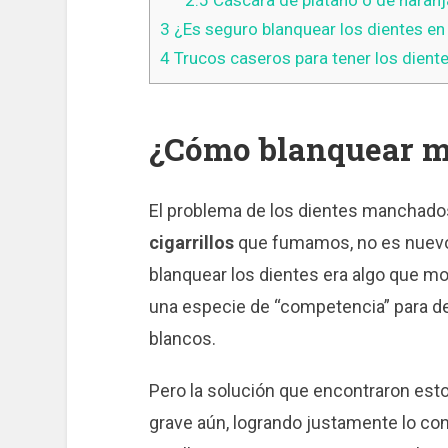
2.5
Cáscara de plátano o de naranj
3
¿Es seguro blanquear los dientes en
4
Trucos caseros para tener los dient
¿Cómo blanquear mi
El problema de los dientes manchados
cigarrillos
que fumamos, no es nuevo.
blanquear los dientes era algo que mor
una especie de “competencia” para de
blancos.
Pero la solución que encontraron es
grave aún, logrando justamente lo contr