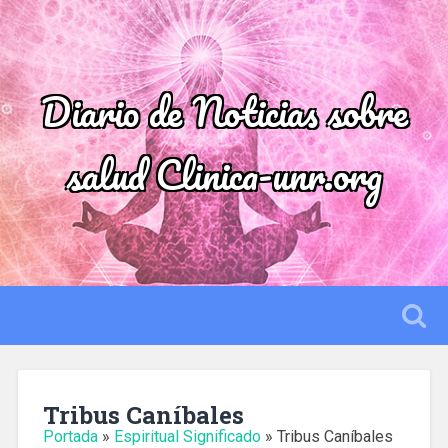
Diario de Noticias sobre
salud Clinica-unr.org
Tribus Caníbales
Portada
»
Espiritual Significado
»
Tribus Caníbales