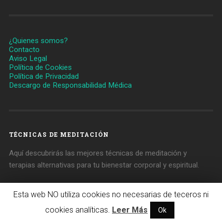
¿Quienes somos?
Contacto
Aviso Legal
Política de Cookies
Política de Privacidad
Descargo de Responsabilidad Médica
TÉCNICAS DE MEDITACIÓN
Aquí descubrirás las mejores técnicas de meditación y
terapias alternativas para tu bienestar corporal y espiritual.
Esta web NO utiliza cookies no necesarias de teceros ni
© 2026
DIARIO DE NOTICIAS SOBRE SALUD
cookies analíticas.
Leer Más
CLINICA-UNR.ORG
Ok